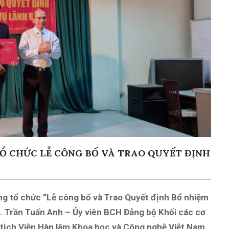
TỔ CHỨC LỄ CÔNG BỐ VÀ TRAO QUYẾT ĐỊNH
ng tổ chức “Lễ công bố và Trao Quyết định Bổ nhiệm
S. Trần Tuấn Anh – Ủy viên BCH Đảng bộ Khối các cơ
 tịch Viện Hàn lâm Khoa học và Công nghệ Việt Nam,