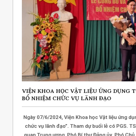
VIỆN KHOA HỌC VẬT LIỆU ỨNG DỤNG 
BỔ NHIỆM CHỨC VỤ LÃNH ĐẠO
Ngày 07/6/2024, Viện Khoa học Vật liệu ứng dụ
chức vụ lãnh đạo”. Tham dự buổi lễ có PGS. T
quan Trung ương, Phó Bí thư Đảng ủy, Phó Chủ