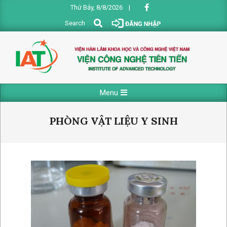
Skip
Thứ Bảy, 8/8/2026
|
to
Search
Search
content
VIỆN
Primary
Menu
CÔNG
Navigation
NGHỆ
Menu
PHÒNG VẬT LIỆU Y SINH
TIÊN
TIẾN