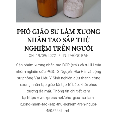
PHÓ GIÁO SƯ LÀM XƯƠNG
NHÂN TẠO SẮP THỬ
NGHIỆM TRÊN NGƯỜI
2022-
ON:
19/09/2022
IN:
PHÒNG BAN
09-
Sản phẩm xương nhân tạo BCP (trái) và α-HH của
19
nhóm nghiên cứu PGS.TS Nguyễn Đại Hải và cộng
sự phòng Vật Liệu Y Sinh nghiên cứu thành công
xương nhân tạo giúp tái tạo tế bào, khôi phục
xương đã mất. Thông tin chi tiết xem
tại https://vnexpress.net/pho-giao-su-lam-
xuong-nhan-tao-sap-thu-nghiem-tren-nguoi-
4505244.html