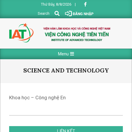
Skip
Thứ Bảy, 8/8/2026
|
to
Search
Search
content
VIỆN
Primary
Menu
CÔNG
Navigation
NGHỆ
Menu
SCIENCE AND TECHNOLOGY
TIÊN
TIẾN
Khoa học – Công nghệ En
2017-
04-
LIÊN KẾT