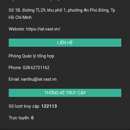
Số 1B, đường TL29, khu phố 1, phường An Phú Đông, Tp.
Hồ Chí Minh
Website:
https://iat.vast.vn/
LIÊN HỆ
Phòng Quản lý tổng hợp
Phone:
028.62721162
Email:
vanthu@iat.vast.vn
THỐNG KÊ TRUY CẬP
Số lượt truy cập:
122113
Trực tuyến:
0