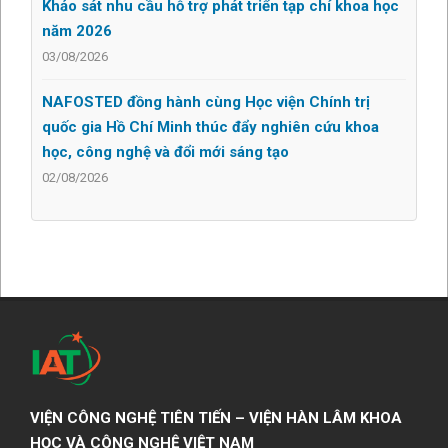
Khảo sát nhu cầu hỗ trợ phát triển tạp chí khoa học
năm 2026
03/08/2026
NAFOSTED đồng hành cùng Học viện Chính trị
quốc gia Hồ Chí Minh thúc đẩy nghiên cứu khoa
học, công nghệ và đổi mới sáng tạo
02/08/2026
VIỆN CÔNG NGHỆ TIÊN TIẾN – VIỆN HÀN LÂM KHOA
HỌC VÀ CÔNG NGHỆ VIỆT NAM