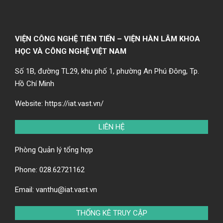
VIỆN CÔNG NGHỆ TIÊN TIẾN – VIỆN HÀN LÂM KHOA
HỌC VÀ CÔNG NGHỆ VIỆT NAM
Số 1B, đường TL29, khu phố 1, phường An Phú Đông, Tp.
Hồ Chí Minh
Website:
https://iat.vast.vn/
LIÊN HỆ
Phòng Quản lý tổng hợp
Phone:
028.62721162
Email:
vanthu@iat.vast.vn
THỐNG KÊ TRUY CẬP