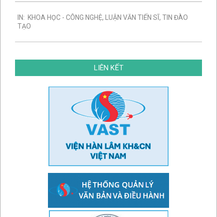
2024-
IN:
KHOA HỌC - CÔNG NGHỆ
,
LUẬN VĂN TIẾN SĨ
,
TIN ĐÀO
06-
TẠO
27
LIÊN KẾT