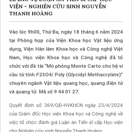
VIỆN – NGHIÊN CỨU SINH NGUYỄN
THANH HOÀNG
Vào lúc 9h00, Thứ B
a
, ngày
1
8 tháng 6 năm 2024
tại Phòng
họp của
Viện Khoa học Vật liệu ứng
dụng, Viện Hàn lâm Khoa học và Công nghệ Việt
Nam, Học viện Khoa học và Công nghệ đã tổ
chức
với đề tài “
Mô phỏng Monte Carto cho hệ vi
cầu từ tính F23O4/ Poly (Glycidyl Methacrylate)
”
chuyên ngành
Vật liệu quang học, quang điện tử
và quang tử
. Mã số 9 44 01
27
.
Quyết định số 369/QĐ-HVKHCN ngày 23/4/2024
của Giám đốc Học viện Khoa học và Công nghệ về
việc tổ chức đánh giá Luận án Tiến sĩ cấp Học viện
cho Nghiên cứu sinh Nguyễn Thanh Hoàng.