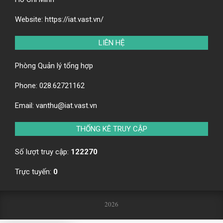
Website:
https://iat.vast.vn/
LIÊN HỆ
Phòng Quản lý tổng hợp
Phone:
028.62721162
Email:
vanthu@iat.vast.vn
THỐNG KÊ TRUY CẬP
Số lượt truy cập:
122270
Trực tuyến:
0
2026