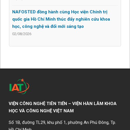
NAFOSTED đồng hành cùng Học viện Chính trị
quốc gia Hồ Chí Minh thúc đẩy nghiên cứu khoa
học, công nghệ và đổi mới sáng tạo
02/08/2026
VIỆN CÔNG NGHỆ TIÊN TIẾN – VIỆN HÀN LÂM KHOA
HỌC VÀ CÔNG NGHỆ VIỆT NAM
Số 1B, đường TL29, khu phố 1, phường An Phú Đông, Tp.
Hồ Chí Minh