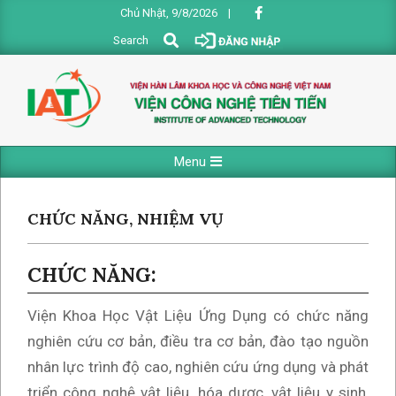
Skip
Chủ Nhật, 9/8/2026
|
to
Search
Search
content
VIỆN
Primary
Menu
CÔNG
Navigation
NGHỆ
Menu
CHỨC NĂNG, NHIỆM VỤ
TIÊN
TIẾN
CHỨC NĂNG:
Viện Khoa Học Vật Liệu Ứng Dụng có chức năng
nghiên cứu cơ bản, điều tra cơ bản, đào tạo nguồn
nhân lực trình độ cao, nghiên cứu ứng dụng và phát
triển công nghệ vật liệu, hóa dược, vật liệu y sinh,