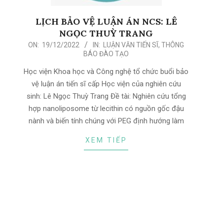
LỊCH BẢO VỆ LUẬN ÁN NCS: LÊ
NGỌC THUỲ TRANG
2022-
ON:
19/12/2022
IN:
LUẬN VĂN TIẾN SĨ
,
THÔNG
BÁO ĐÀO TẠO
12-
19
Học viện Khoa học và Công nghệ tổ chức buổi bảo
vệ luận án tiến sĩ cấp Học viện của nghiên cứu
sinh: Lê Ngọc Thuỳ Trang Đề tài: Nghiên cứu tổng
hợp nanoliposome từ lecithin có nguồn gốc đậu
nành và biến tính chúng với PEG định hướng làm
XEM TIẾP