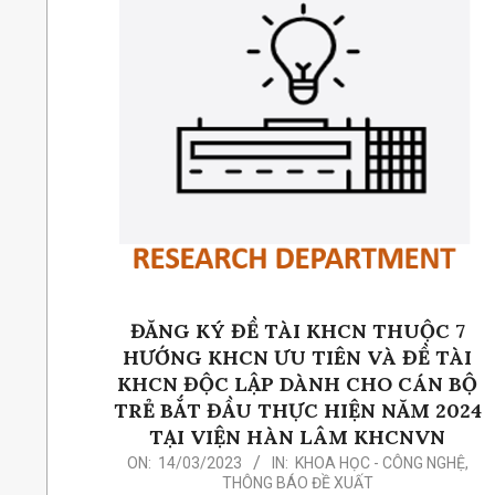
ĐĂNG KÝ ĐỀ TÀI KHCN THUỘC 7
HƯỚNG KHCN ƯU TIÊN VÀ ĐỀ TÀI
KHCN ĐỘC LẬP DÀNH CHO CÁN BỘ
TRẺ BẮT ĐẦU THỰC HIỆN NĂM 2024
TẠI VIỆN HÀN LÂM KHCNVN
2023-
ON:
14/03/2023
IN:
KHOA HỌC - CÔNG NGHỆ
,
THÔNG BÁO ĐỀ XUẤT
03-