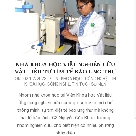
NHÀ KHOA HỌC VIỆT NGHIÊN CỨU
VẬT LIỆU TỰ TÌM TẾ BÀO UNG THƯ
2023-
ON:
02/02/2023
IN:
KHOA HỌC - CÔNG NGHỆ
,
TIN
KHOA HỌC- CÔNG NGHỆ
,
TIN TỨC - SỰ KIỆN
02-
02
Nhóm nhà khoa học tại Viện Khoa học Vật liệu
Ứng dụng nghiên cứu nano liposome có cơ chế
thông minh, tự tìm diệt tế bào ung thư mà không
hại tế bào lành. GS Nguyễn Cửu Khoa, trưởng
nhóm nghiên cứu, cho biết hiện có nhiều phương
pháp điều