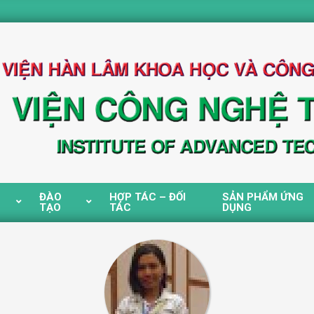
ĐÀO
HỢP TÁC – ĐỐI
SẢN PHẨM ỨNG
TẠO
TÁC
DỤNG